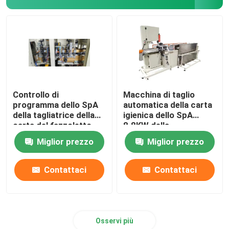
Controllo di
Macchina di taglio
programma dello SpA
automatica della carta
della tagliatrice della
igienica dello SpA
carta del fazzoletto
8.8KW della
per il trucco
guarnizione
Miglior prezzo
Miglior prezzo
180cuts/Min
120Cuts/Min
Contattaci
Contattaci
Osservi più