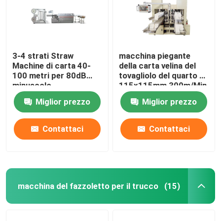
3-4 strati Straw
macchina piegante
Machine di carta 40-
della carta velina del
100 metri per 80dB
tovagliolo del quarto di
minuscolo
115x115mm 300m/Min
Miglior prezzo
Miglior prezzo
Contattaci
Contattaci
Casa
macchina del fazzoletto per il trucco
(15)
Chi siamo
Contatti