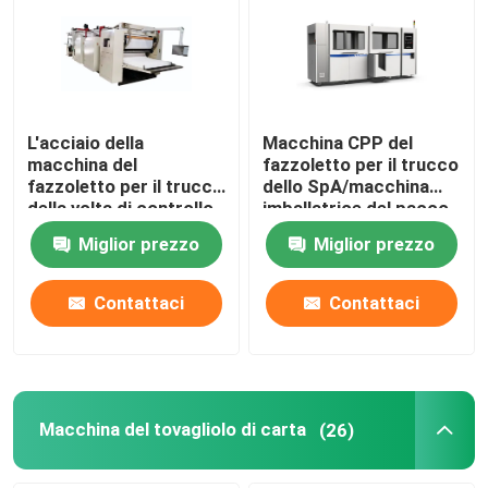
Prodotti
Mostra VR
L'acciaio della
Macchina CPP del
macchina del
fazzoletto per il trucco
fazzoletto per il trucco
dello SpA/macchina
Macchina della carta velina
della volta di controllo
imballatrice del pacco
di programma dello
della carta borsa del
Miglior prezzo
Miglior prezzo
SpA V all'acciaio
PE
macchina del fazzoletto per il trucco
imprime 100m/Min
Contattaci
Contattaci
Macchina del tovagliolo di carta
Asciugamano che fa macchina
Macchina del tovagliolo di carta
(26)
tagliatrice della carta velina