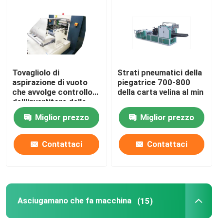
Tessuto che converte macchina
Macchina di Rewinder del tessuto
Tovagliolo di
Strati pneumatici della
aspirazione di vuoto
piegatrice 700-800
Macchina imballatrice della carta velina
che avvolge controllo
della carta velina al min
dell'invertitore della
piegatrice del
Miglior prezzo
Miglior prezzo
Macchina della carta velina della seconda mano
fazzoletto per il trucco
Contattaci
Contattaci
Macchina dell'asciugamano di cucina
Macchina del tessuto della tasca
Asciugamano che fa macchina
(15)
Goffratrice di carta