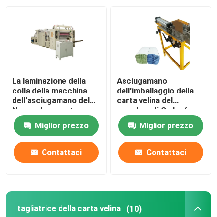
macchina di carta del rewinder della taglierina
La laminazione della
Asciugamano
colla della macchina
dell'imballaggio della
dell'asciugamano del
carta velina del
N-popolare punto a
popolare di C che fa
punto imprime
macchina 0.5Mpa
Miglior prezzo
Miglior prezzo
180m/Min
Contattaci
Contattaci
tagliatrice della carta velina
(10)