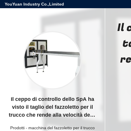
YouYuan Industry Co.,Limited
Il
t
re
Il ceppo di controllo dello SpA ha
visto il taglio del fazzoletto per il
trucco che rende alla velocità della
macchina 180 tagli/min
Prodotti
-
macchina del fazzoletto per il trucco