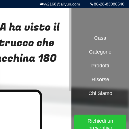
yy2168@aliyun.com
86-28-83986540
A ha visto il
l trucco che
Casa
Categorie
acchina 180
Prodotti
Risorse
Chi Siamo
Richiedi un
preventivo