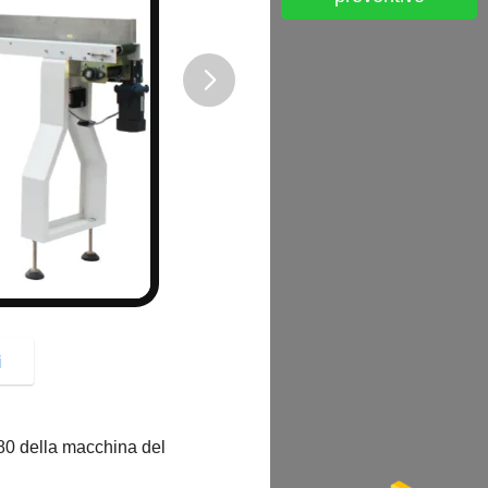
button
i
 180 della macchina del